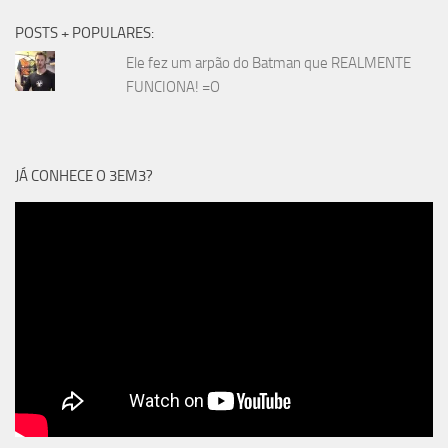
POSTS + POPULARES:
Ele fez um arpão do Batman que REALMENTE
FUNCIONA! =O
JÁ CONHECE O 3EM3?