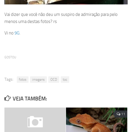
Vai dizer que você não deu um suspiro de admiração para pelo
menos uma destas fotos? rs
Vi no
9G
.
GOSTOU
Tags:
fotos
imagens
OCD
toc
VEJA TAMBÉM:
11