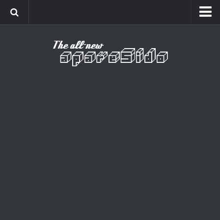
Home
Cinema
Curiosidades
Esportes
Games
Humor
Listas
Música
Séries
Universo
Vídeo