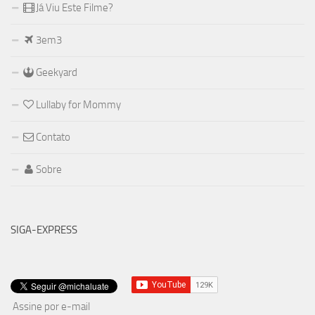
Já Viu Este Filme?
3em3
Geekyard
Lullaby for Mommy
Contato
Sobre
SIGA-EXPRESS
Assine por e-mail