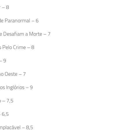
r – 8
de Paranormal – 6
e Desafiam a Morte – 7
s Pelo Crime – 8
– 9
o Oeste – 7
os Inglórios – 9
 – 7,5
 6,5
mplacável – 8,5