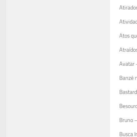
Atirado
Ativida
Atos qu
Atraído
Avatar 
Banzé n
Bastard
Besouro
Bruno –
Busca I