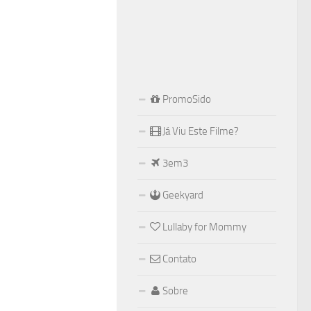
PromoSido
Já Viu Este Filme?
3em3
Geekyard
Lullaby for Mommy
Contato
Sobre