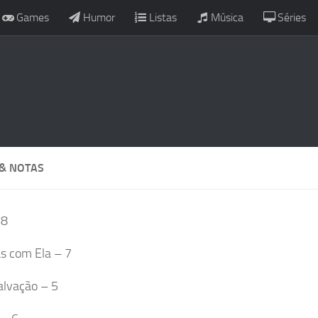
Games
Humor
Listas
Música
Séries
 & NOTAS
 8
s com Ela – 7
alvação – 5