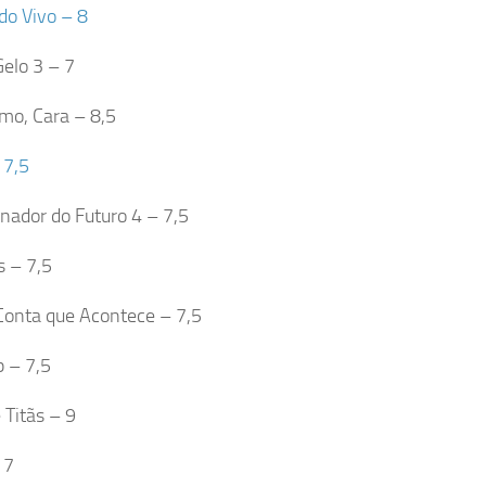
do Vivo – 8
Gelo 3 – 7
mo, Cara – 8,5
 7,5
nador do Futuro 4 – 7,5
 – 7,5
Conta que Acontece – 7,5
p – 7,5
 Titãs – 9
 7