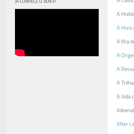
A Caixa
JÁ CONHECE O 3EM3?
A Histó
A Hora 
A Ilha 
A Orig
A Ressa
A Trilha
A Vida 
Adrenal
After Li