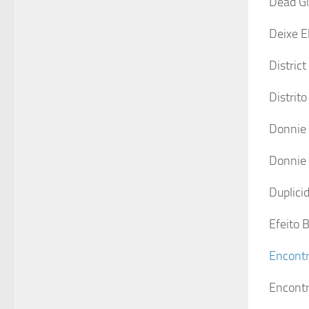
Dead Gi
Deixe E
District
Distrito
Donnie 
Donnie 
Duplici
Efeito 
Encontr
Encontr