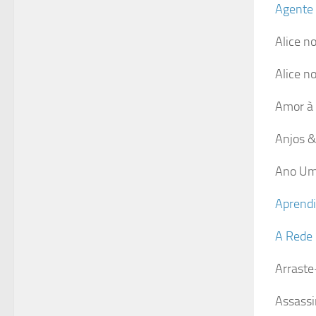
Agente 
Alice n
Alice n
Amor à
Anjos &
Ano Um
Aprendi
A Rede 
Arraste
Assassi