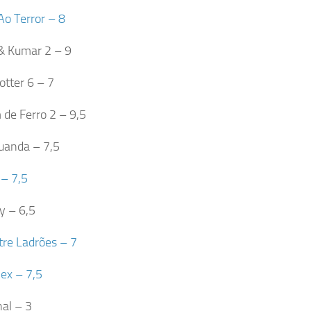
Ao Terror – 8
& Kumar 2 – 9
otter 6 – 7
e Ferro 2 – 9,5
uanda – 7,5
– 7,5
cy – 6,5
tre Ladrões – 7
ex – 7,5
nal – 3