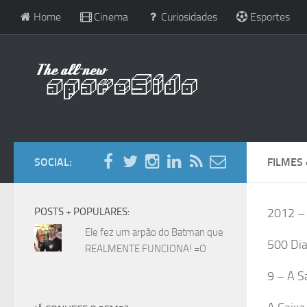
Home
Cinema
Curiosidades
Esportes
SOCIAL:
FILMES
POSTS + POPULARES:
2012 –
Ele fez um arpão do Batman que
500 Dia
REALMENTE FUNCIONA! =O
9 – A S