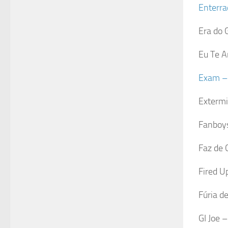
Enterra
Era do 
Eu Te A
Exam –
Extermi
Fanboys
Faz de 
Fired U
Fúria de
GI Joe –