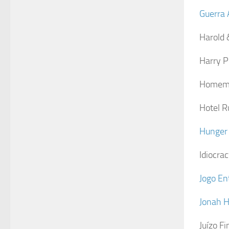
Guerra 
Harold 
Harry P
Homem d
Hotel R
Hunger 
Idiocra
Jogo En
Jonah H
Juízo Fi