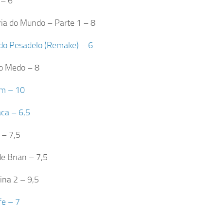
 – 6
ria do Mundo – Parte 1 – 8
do Pesadelo (Remake) – 6
do Medo – 8
em – 10
ca – 6,5
 – 7,5
de Brian – 7,5
ina 2 – 9,5
fe – 7