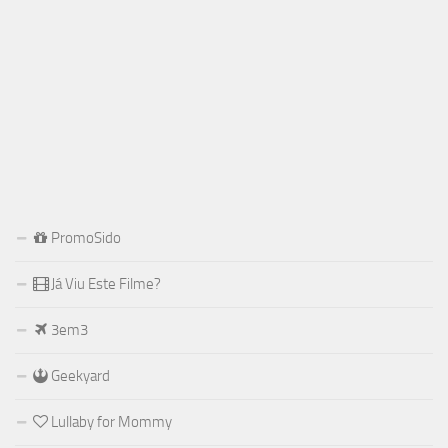
PromoSido
Já Viu Este Filme?
3em3
Geekyard
Lullaby for Mommy