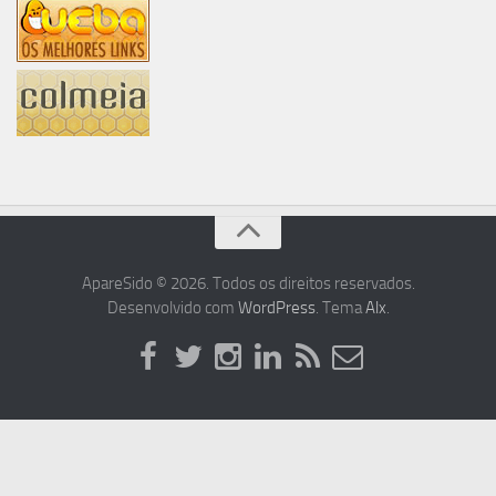
ApareSido © 2026. Todos os direitos reservados.
Desenvolvido com
WordPress
. Tema
Alx
.