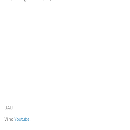
UAU.
Vi no
Youtube
.