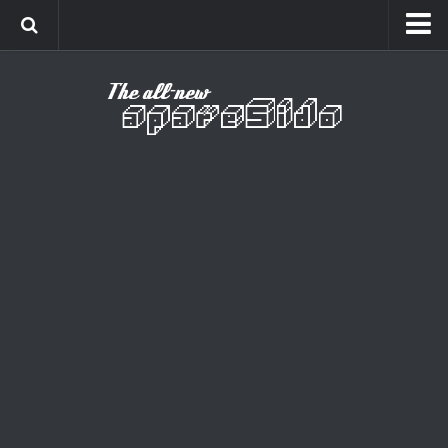
Home
Cinema
Curiosidades
Esportes
Games
Humor
Listas
Música
Séries
Universo
Vídeo