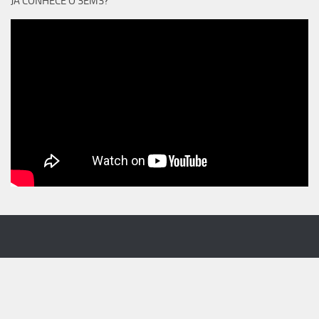
JÁ CONHECE O 3EM3?