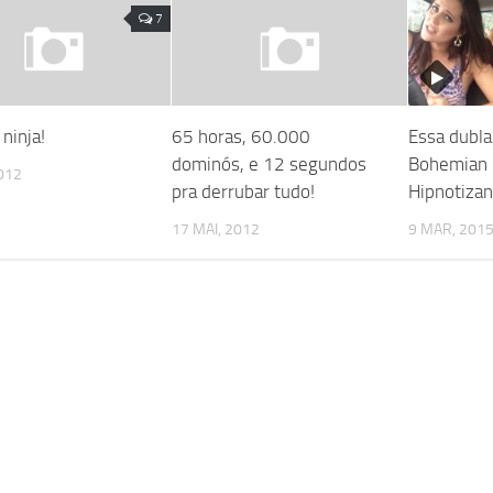
7
ninja!
65 horas, 60.000
Essa dubl
dominós, e 12 segundos
Bohemian 
2012
pra derrubar tudo!
Hipnotizan
17 MAI, 2012
9 MAR, 201