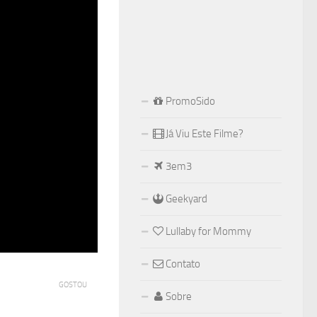
PromoSido
Já Viu Este Filme?
3em3
Geekyard
Lullaby for Mommy
Contato
GOSTOU
Sobre