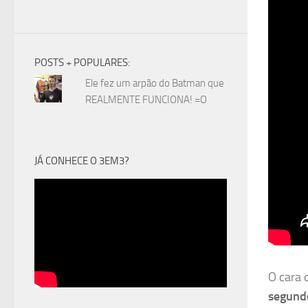
POSTS + POPULARES:
Ele fez um arpão do Batman que
REALMENTE FUNCIONA! =O
JÁ CONHECE O 3EM3?
O cara
segund