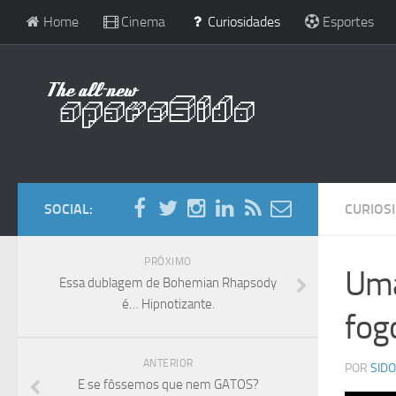
Home
Cinema
Curiosidades
Esportes
SOCIAL:
CURIOS
PRÓXIMO
Uma
Essa dublagem de Bohemian Rhapsody
é… Hipnotizante.
fog
ANTERIOR
POR
SIDO
E se fôssemos que nem GATOS?