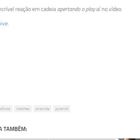
incrível reação em cadeia
apertando o play
aí no vídeo.
ive
.
osforos
matches
piramide
pyramid
A TAMBÉM: