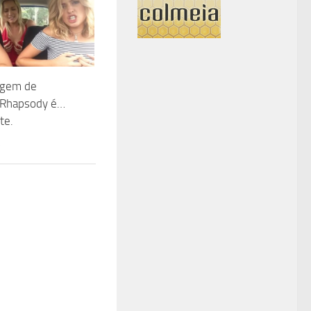
agem de
Rhapsody é…
te.
5