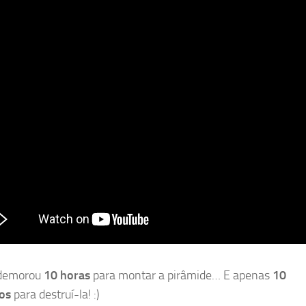
 demorou
10 horas
para montar a pirâmide… E apenas
10
os
para destruí-la! :)