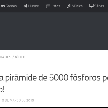
Games
Humor
Listas
Música
Séries
IDADES
/
VÍDEO
 pirâmide de 5000 fósforos 
o!
· 5 DE MARÇO DE 2015