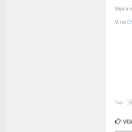
Veja a 
Vi no
Ch
Tags:
f
VEJ