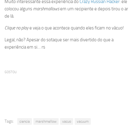
Muito interessante essa experiência do
Crazy Russian Hacker
: ele
colocou alguns
marshmallows
em um recipiente e depois tirou o ar
de lá.
Clique no play
e veja o que acontece quando eles ficam no vácuo!
Legal, não? Apesar do sotaque ser mais divertido do que a
experiência em si… rs
GOSTOU
Tags:
ciencia
marshmellow
vacuo
vacuum