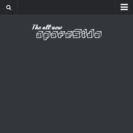
Home
Cinema
Curiosidades
Esportes
Games
Humor
Listas
Música
Séries
Universo
Vídeo