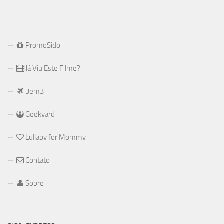
PromoSido
Já Viu Este Filme?
3em3
Geekyard
Lullaby for Mommy
Contato
Sobre