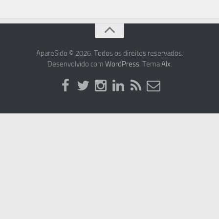
ApareSido © 2026. Todos os direitos reservados.
Desenvolvido com
WordPress
. Tema
Alx
.