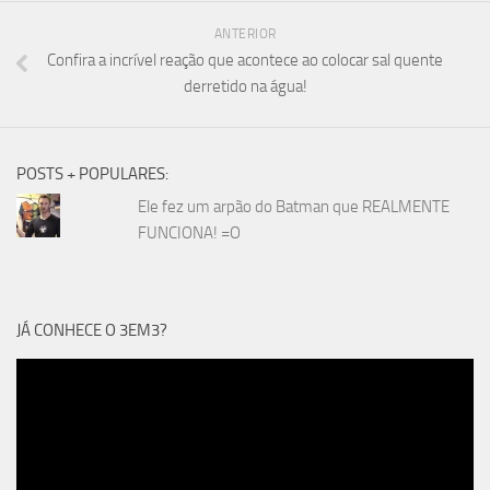
ANTERIOR
Confira a incrível reação que acontece ao colocar sal quente
derretido na água!
POSTS + POPULARES:
Ele fez um arpão do Batman que REALMENTE
FUNCIONA! =O
JÁ CONHECE O 3EM3?