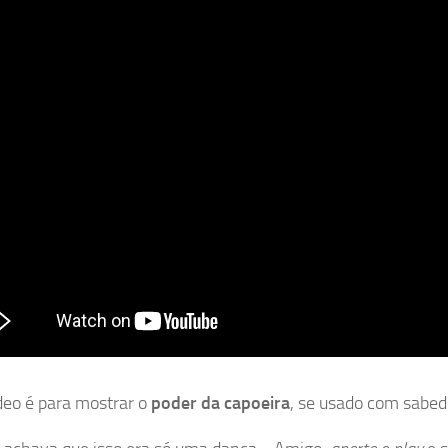
deo é para mostrar o
poder da capoeira
, se usado com sabed