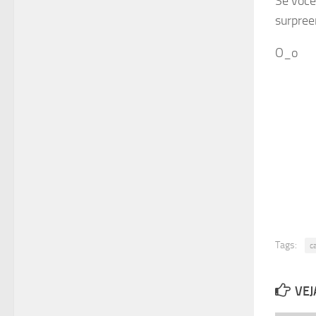
Se você
surpree
O_o
Tags:
c
VEJ