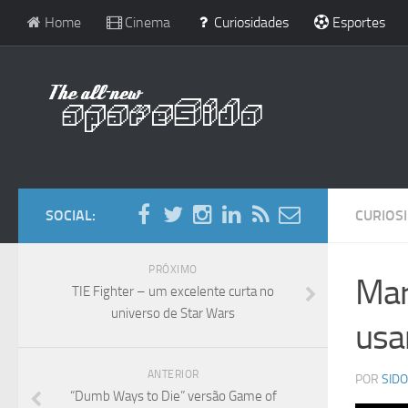
Home
Cinema
Curiosidades
Esportes
SOCIAL:
CURIOS
PRÓXIMO
Mar
TIE Fighter – um excelente curta no
universo de Star Wars
usa
ANTERIOR
POR
SIDO
“Dumb Ways to Die” versão Game of