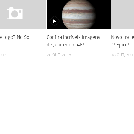
e fogo? No Sol
Confira incríveis imagens
Novo trail
de Jupiter em 4K!
2! Épico!
2013
20 OUT, 2015
18 OUT, 201