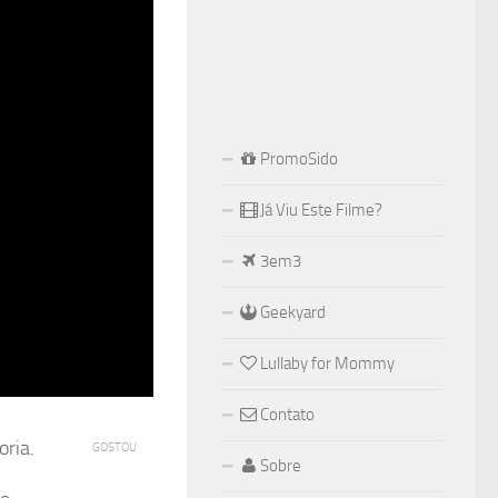
PromoSido
Já Viu Este Filme?
3em3
Geekyard
Lullaby for Mommy
Contato
oria.
GOSTOU
Sobre