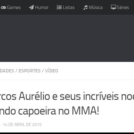
Games
Humor
Listas
Música
Séries
IDADES
/
ESPORTES
/
VÍDEO
cos Aurélio e seus incríveis n
ndo capoeira no MMA!
· 14 DE ABRIL DE 2015