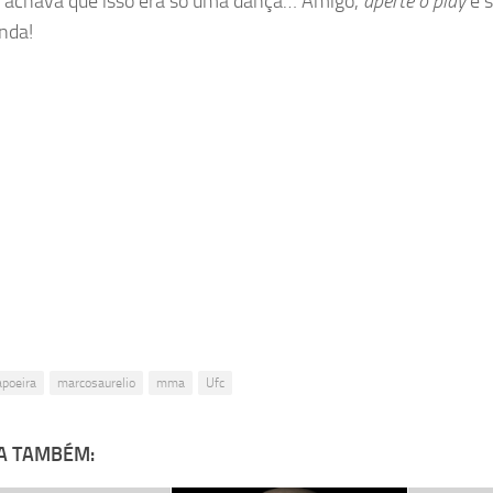
 achava que isso era só uma dança… Amigo,
aperte o play
e 
nda!
apoeira
marcosaurelio
mma
Ufc
A TAMBÉM: