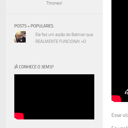
Thrones!
POSTS + POPULARES:
Ele fez um arpão do Batman que
REALMENTE FUNCIONA! =O
JÁ CONHECE O 3EM3?
Esse ví