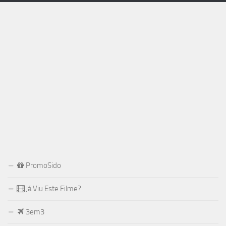
PromoSido
Já Viu Este Filme?
3em3