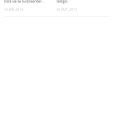
Você vai se surpreender…
relógio.
13 JAN, 2015
24 OUT, 2011