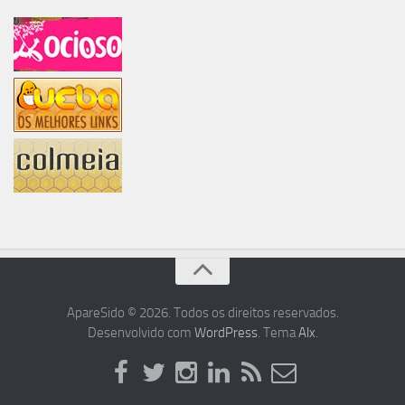
ApareSido © 2026. Todos os direitos reservados.
Desenvolvido com
WordPress
. Tema
Alx
.