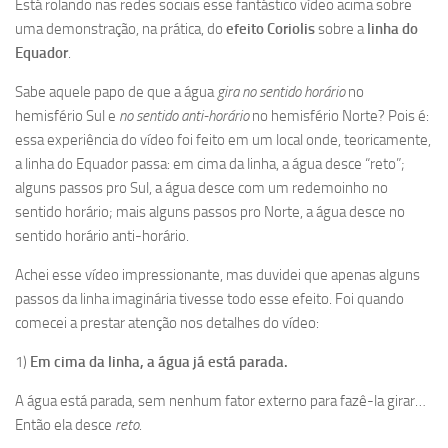
Está rolando nas redes sociais esse fantástico vídeo acima sobre
uma demonstração, na prática, do
efeito Coriolis
sobre a
linha do
Equador
.
Sabe aquele papo de que a água
gira no sentido horário
no
hemisfério Sul e
no sentido anti-horário
no hemisfério Norte? Pois é:
essa experiência do vídeo foi feito em um local onde, teoricamente,
a linha do Equador passa: em cima da linha, a água desce “reto”;
alguns passos pro Sul, a água desce com um redemoinho no
sentido horário; mais alguns passos pro Norte, a água desce no
sentido horário anti-horário.
Achei esse vídeo impressionante, mas duvidei que apenas alguns
passos da linha imaginária tivesse todo esse efeito. Foi quando
comecei a prestar atenção nos detalhes do vídeo:
1)
Em cima da linha, a água já está parada.
A água está parada, sem nenhum fator externo para fazê-la girar…
Então ela desce
reto
.