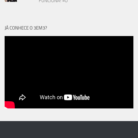
FUNCIONA! =O
JÁ CONHECE O 3EM3?