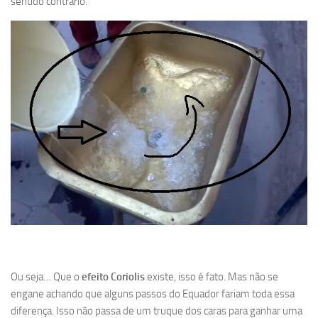
sentido contrário.
Ou seja… Que o
efeito Coriolis
existe, isso é fato. Mas não se
engane achando que alguns passos do Equador fariam toda essa
diferença. Isso não passa de um truque dos caras para ganhar uma