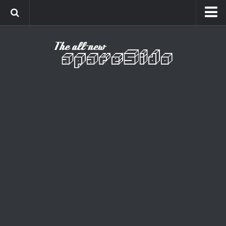
Home
Cinema
Curiosidades
Esportes
Games
Humor
Listas
Música
Séries
Universo
Vídeo