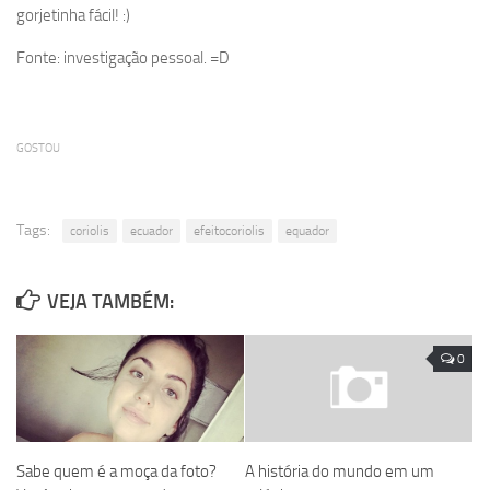
gorjetinha fácil! :)
Fonte: investigação pessoal. =D
GOSTOU
Tags:
coriolis
ecuador
efeitocoriolis
equador
VEJA TAMBÉM:
0
Sabe quem é a moça da foto?
A história do mundo em um