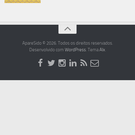
ApareSido © 2026. Todos os direitos reservados.
Desenvolvido com
WordPress
. Tema
Alx
.