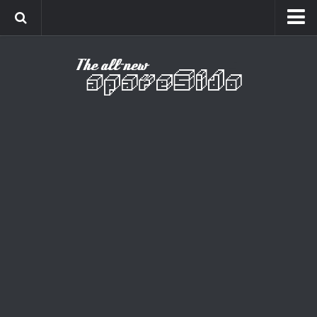
Home
Cinema
Curiosidades
Esportes
Games
Humor
Listas
Música
Séries
Universo
Vídeo