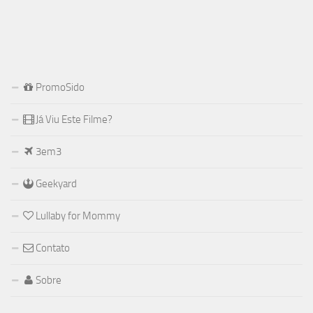
PromoSido
Já Viu Este Filme?
3em3
Geekyard
Lullaby for Mommy
Contato
Sobre