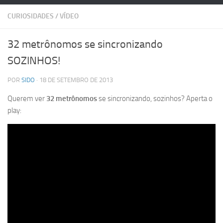
CURIOSIDADES
/
VÍDEO
32 metrônomos se sincronizando
SOZINHOS!
POR
SIDO
· 18 DE SETEMBRO DE 2013
Querem ver
32 metrônomos
se sincronizando, sozinhos? Aperta o
play: