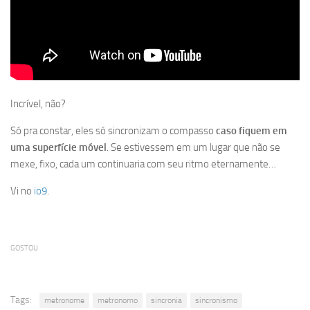
Incrível, não?
Só pra constar, eles só sincronizam o compasso
caso fiquem em
uma superfície móvel
. Se estivessem em um lugar que não se
mexe, fixo, cada um continuaria com seu ritmo eternamente…
Vi no
io9
.
GOSTOU
Tags:
metronome
metronomo
sincronia
sincronismo