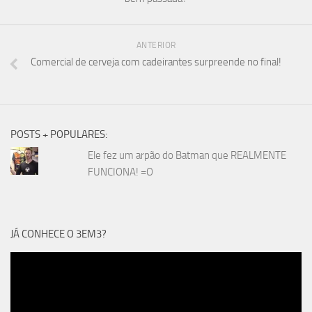
ANTERIOR
Comercial de cerveja com cadeirantes surpreende no final!
POSTS + POPULARES:
Ele fez um arpão do Batman que REALMENTE
FUNCIONA! =O
JÁ CONHECE O 3EM3?