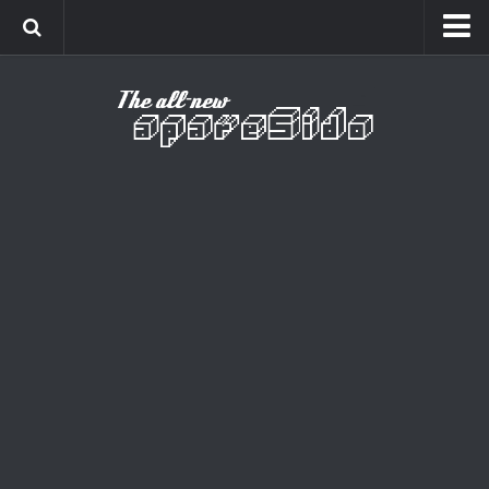
Home
Cinema
Curiosidades
Esportes
Games
Humor
Listas
Música
Séries
Universo
Vídeo