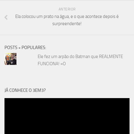
ANTERIOR
Ela colocou um prato na água, e o que acontece depois é
surpreendente!
POSTS + POPULARES:
Ele fez um arpão do Batman que REALMENTE
FUNCIONA! =O
JÁ CONHECE O 3EM3?