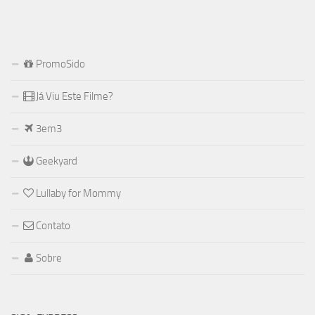
PromoSido
Já Viu Este Filme?
3em3
Geekyard
Lullaby for Mommy
Contato
Sobre