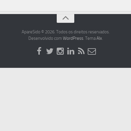
ApareSido © 2026. Todos os direitos reservados.
Desenvolvido com
WordPress
. Tema
Alx
.