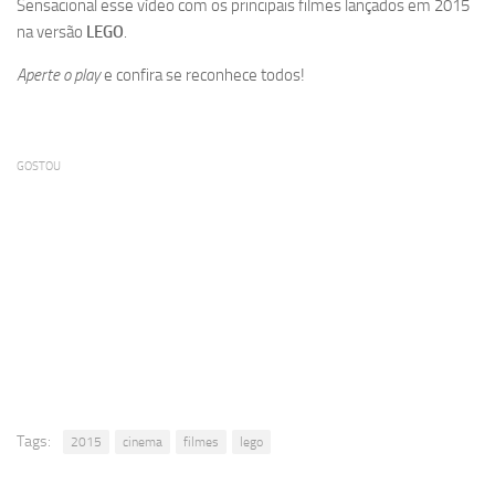
Sensacional esse vídeo com os principais filmes lançados em 2015
na versão
LEGO
.
Aperte o play
e confira se reconhece todos!
GOSTOU
Tags:
2015
cinema
filmes
lego