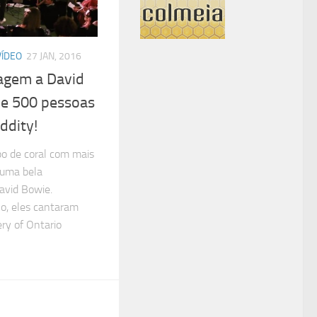
VÍDEO
27 JAN, 2016
agem a David
e 500 pessoas
ddity!
po de coral com mais
 uma bela
vid Bowie.
o, eles cantaram
ry of Ontario