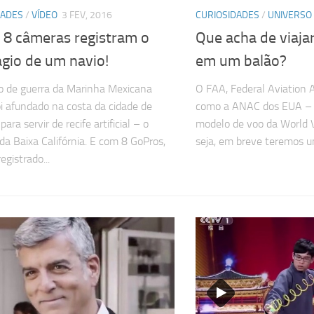
DADES
/
VÍDEO
3 FEV, 2016
CURIOSIDADES
/
UNIVERSO
8 câmeras registram o
Que acha de viaja
ágio de um navio!
em um balão?
 de guerra da Marinha Mexicana
O FAA, Federal Aviation 
oi afundado na costa da cidade de
como a ANAC dos EUA – 
para servir de recife artificial – o
modelo de voo da World V
 da Baixa Califórnia. E com 8 GoPros,
seja, em breve teremos um
registrado...