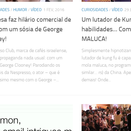
DADES
/
HUMOR
/
VÍDEO
1 FEV, 2016
CURIOSIDADES
/
VÍDEO
29 
a faz hilário comercial de
Um lutador de Ku
com um sósia de George
habilidades… Co
ey!
MALUCA!
so Club, marca de cafés israelense,
Simplesmente hipnotizan
 propaganda nada usual: com um
lutador de kung fu é cap
 George Clooney! Parodiando os
mola maluca, no program
is da Nespresso, o ator – que é
similar… rs) da China. Ape
ssimo mesmo com o George –...
demais! Onde...