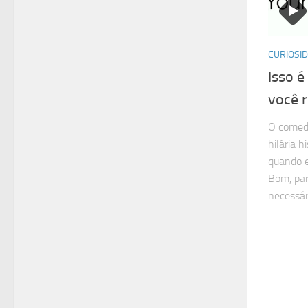
CURIOSI
Isso 
você 
O comed
hilária 
quando e
Bom, par
necessár