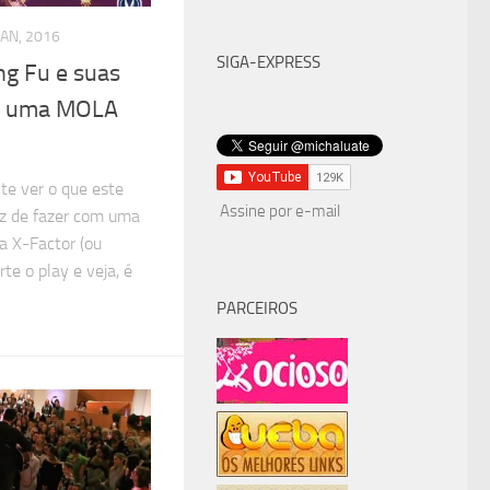
JAN, 2016
SIGA-EXPRESS
ng Fu e suas
m uma MOLA
te ver o que este
Assine por e-mail
az de fazer com uma
a X-Factor (ou
rte o play e veja, é
PARCEIROS