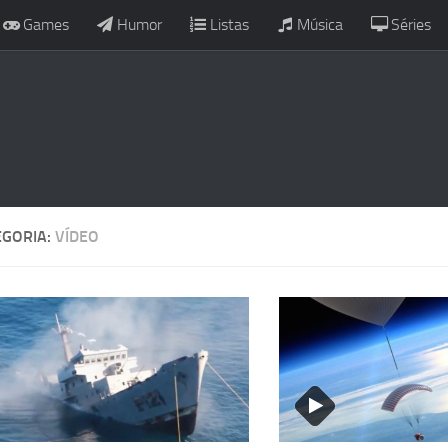
Games
Humor
Listas
Música
Séries
EGORIA:
VÍDEO