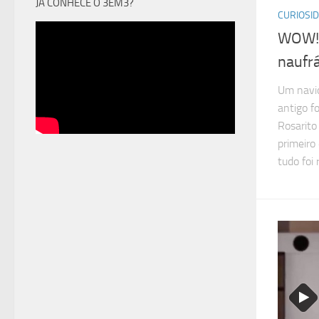
JÁ CONHECE O 3EM3?
CURIOSI
WOW! 
naufr
Um navio
antigo f
Rosarito 
primeiro
tudo foi 