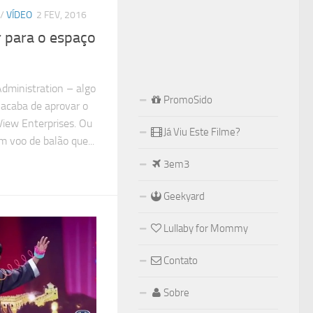
/
VÍDEO
2 FEV, 2016
r para o espaço
Administration – algo
PromoSido
acaba de aprovar o
iew Enterprises. Ou
Já Viu Este Filme?
 voo de balão que...
3em3
Geekyard
Lullaby for Mommy
Contato
Sobre