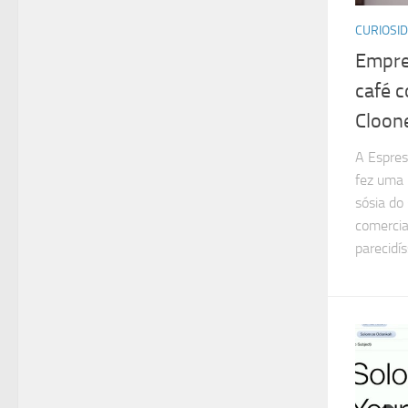
CURIOSI
Empres
café 
Cloon
A Espres
fez uma
sósia do
comercia
parecidí