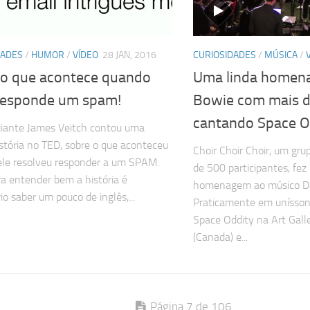
DADES
/
HUMOR
/
VÍDEO
28 JAN, 2016
CURIOSIDADES
/
MÚSICA
/
é o que acontece quando
Uma linda homen
responde um spam!
Bowie com mais d
cantando Space O
iante James Veitch contou uma
história no TED, sobre o que aconteceu
Choir Choir Choir, um gru
le resolveu responder a um SPAM.
de 500 participantes, fez
a entender bem a história é
homenagem ao músico Da
io saber um pouco de inglês,...
Praticamente em unísson
Space Oddity na Art Galle
(Canada) e...
Página 7 de 106