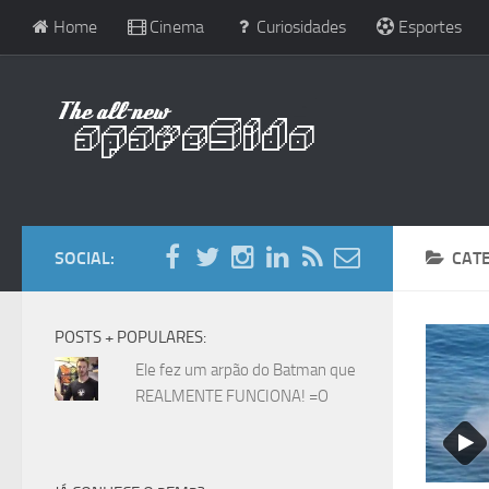
Home
Cinema
Curiosidades
Esportes
SOCIAL:
CAT
POSTS + POPULARES:
Ele fez um arpão do Batman que
REALMENTE FUNCIONA! =O